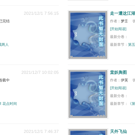
2021/12/1 7:56:15
走一遭这江
已完结
作者：
梦壬
[开始阅读]
最新分卷：
成两人
最新章节：
第五
2021/12/7 10:02:05
棠妖舆图
连载中
作者：
伊芙
[开始阅读]
最新分卷：
章 花点时间
最新章节：
《
2021/12/1 7:46:37
天外飞仙