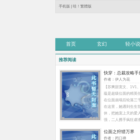
手机版
|
哇！繁體版
首页
玄幻
轻小
推荐阅读
快穿：总裁攻略手
作者：伊人为花
【苏爽甜宠文、1V1
蕴是超级位面的精英
在位面崩塌后轮落三
在这里，她遇到生生
休，把她宠上天的爱人
强，二人携手疯狂虐
打脸，一路爽到底。 
位面之狩猎万界
裁，花式秀恩爱，绝
作者：闭口禅