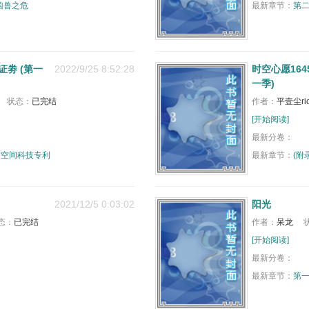
凶兽之危
最新章节：
第二
劵 (第一
2022/9/25 8:52:28
时空心愿164
一季)
状态：
已完结
作者：
平壹尘ric
[开始阅读]
最新分卷：
度空间科技专利
最新章节：
(附
2021/12/5 0:03:02
阳光
态：
已完结
作者：
呆龙
[开始阅读]
最新分卷：
最新章节：
第