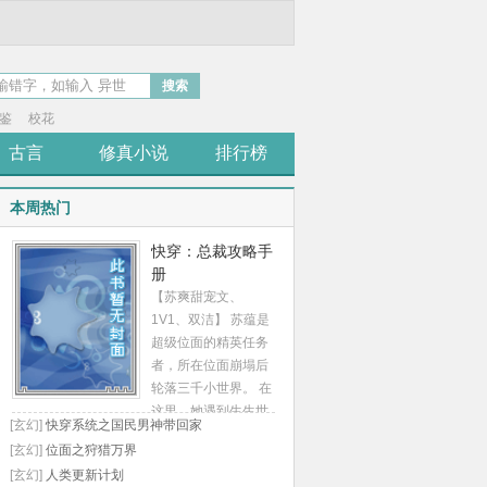
搜索
鉴
校花
古言
修真小说
排行榜
本周热门
快穿：总裁攻略手
册
【苏爽甜宠文、
1V1、双洁】 苏蕴是
超级位面的精英任务
者，所在位面崩塌后
轮落三千小世界。 在
这里，她遇到生生世
[玄幻]
快穿系统之国民男神带回家
世纠缠不休，把她宠
[玄幻]
位面之狩猎万界
上天的爱人。 男强女
[玄幻]
人类更新计划
强，二人携手疯狂虐