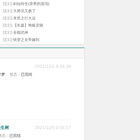
[玄幻]
剣仙转生(异界的混沌)
渣，升级版打脸，一
[玄幻]
大师兄又败了
路爽到底。 撩各路总
裁，花式秀恩爱，绝
[玄幻]
末世之行大运
美爱情。
[玄幻]
【长篇】艳狐灵猫
[玄幻]
全能武神
[玄幻]
快穿之女帝嫁到
2021/12/1 8:56:34
柠梦
状态：
已完结
永生树
2021/12/5 0:56:17
状态：
已完结