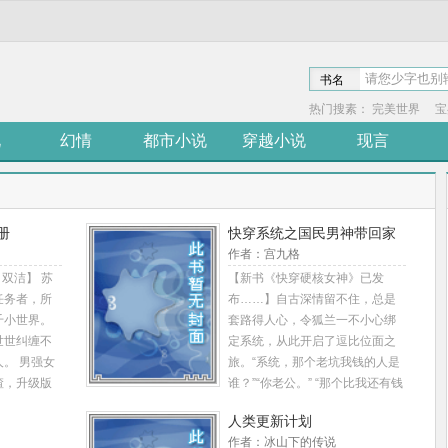
书名
热门搜素：
完美世界
宝
说
幻情
都市小说
穿越小说
现言
册
快穿系统之国民男神带回家
作者：宫九格
、双洁】 苏
【新书《快穿硬核女神》已发
任务者，所
布……】自古深情留不住，总是
千小世界。
套路得人心，令狐兰一不小心绑
世世纠缠不
定系统，从此开启了逗比位面之
。 男强女
旅。“系统，那个老坑我钱的人是
渣，升级版
谁？”“你老公。” “那个比我还有钱
撩各路总
的是谁？”“你老公。” “那个比我美
人类更新计划
美爱情。
的人是谁？”“还是你老公，宿主你
作者：冰山下的传说
去干什么？” 令狐兰：“我去换个