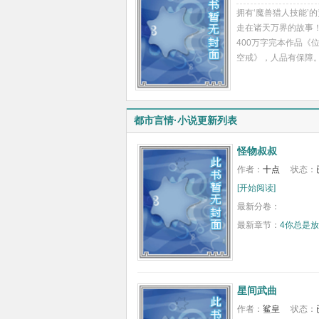
[开始阅读]
拥有‘魔兽猎人技能’
走在诸天万界的故事！
400万字完本作品《
空戒》，人品有保障
都市言情·小说更新列表
怪物叔叔
作者：
十点
状态：
[开始阅读]
最新分卷：
最新章节：
4你总是
星间武曲
作者：
鲨皇
状态：