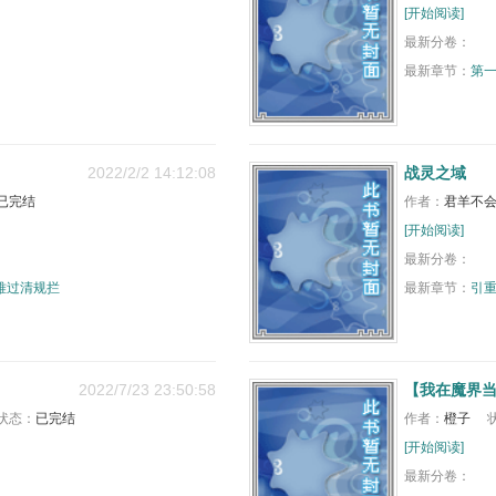
[开始阅读]
最新分卷：
最新章节：
第
2022/2/2 14:12:08
战灵之域
已完结
作者：
君羊不
[开始阅读]
最新分卷：
深难过清规拦
最新章节：
引
2022/7/23 23:50:58
【我在魔界当
状态：
已完结
作者：
橙子
[开始阅读]
最新分卷：