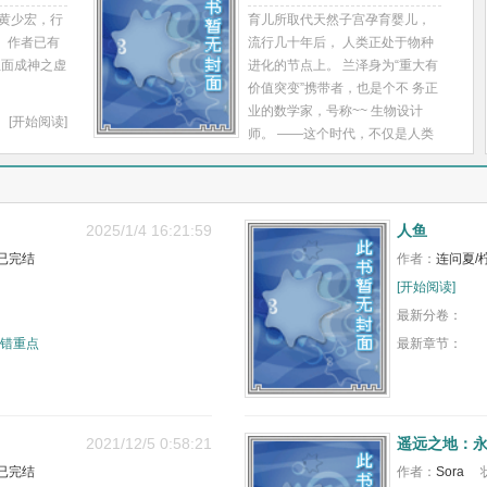
的黄少宏，行
育儿所取代天然子宫孕育婴儿，
系统。” 系统鬼魅一笑：“不可能
 作者已有
流行几十年后， 人类正处于物种
的！” “为什么？”“因为系统是你老
位面成神之虚
进化的节点上。 兰泽身为“重大有
公发明的。”
。
价值突变”携带者，也是个不 务正
[开始阅读]
业的数学家，号称~~ 生物设计
[开始阅读]
师。 ——这个时代，不仅是人类
进化的节点，更是整个 地球生命
进化的节点。 人类时代即将落
幕。
2025/1/4 16:21:59
人鱼
[开始阅读]
已完结
作者：
连问夏/
[开始阅读]
最新分卷：
放错重点
最新章节：
2021/12/5 0:58:21
遥远之地：
已完结
作者：
Sora